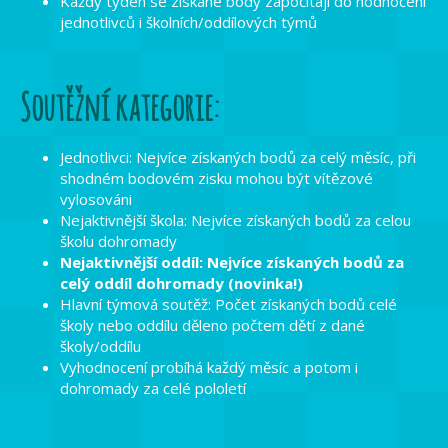
Každý týden se získané body započítají do hodnocení
jednotlivců i školních/oddílových týmů
Soutěžní kategorie:
Jednotlivci: Nejvíce získaných bodů za celý měsíc, při
shodném bodovém zisku mohou být vítězové
vylosováni
Nejaktivnější škola: Nejvíce získaných bodů za celou
školu dohromady
Nejaktivnější oddíl: Nejvíce získaných bodů za
celý oddíl dohromady (novinka!)
Hlavní týmová soutěž: Počet získaných bodů celé
školy nebo oddílu děleno počtem dětí z dané
školy/oddílu
Vyhodnocení probíhá každý měsíc a potom i
dohromady za celé pololetí