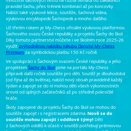
množství šachových testů na různá témata od základních
pravidel šachu, přes trénink kombinací až po koncovky.
Nabízí také výukové lekce, soutěže, šachová videa,
výukovou encyklopedii Šachopedii a mnoho dalšího.
Už třetím rokem je My-Chess oficiální výukovou platformou
Šachového svazu České republiky a projektu Šachy do škol.
Díky tomuto partnerství můžete i ve školním roce 2025-26
využít
zvýhodněnou nabídku nákupu členství My-Chess
Premium
za symbolickou platbu 150 Kč ročně.
Ve spolupráci s Šachovým svazem České republiky a jeho
projektem
Šachy do škol
jsme na portálu My-Chess
připravili další ročník soutěže pro děti. Soutěž je dlouhodobá
(od října až do května), nabízí nový obsah pravidelně každý
týden a zapojit se do ní mohou děti všech výkonnostních
úrovní od úplných začátečníků až po středně pokročilé
hráče.
Školy zapojené do projektu Šachy do škol se mohou do
soutěže zapojit i s registracemi zdarma.
Nově se do
soutěže mohou zapojit i oddílové týmy!
Děti
z šachových oddílů k účasti v soutěži potřebují prémiovou