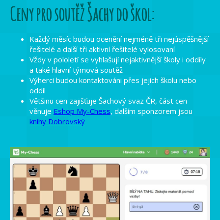
Ceny pro soutěž Šachy do škol:
Každý měsíc budou ocenění nejméně tři nejúspěšnější
řešitelé a další tři aktivní řešitelé vylosovaní
Vždy v pololetí se vyhlašují nejaktivnější školy i oddíly
a také hlavní týmová soutěž
Výherci budou kontaktováni přes jejich školu nebo
oddíl
Většinu cen zajišťuje Šachový svaz ČR, část cen
věnuje
Eshop My-Chess
, dalším sponzorem jsou
knihy Dobrovský