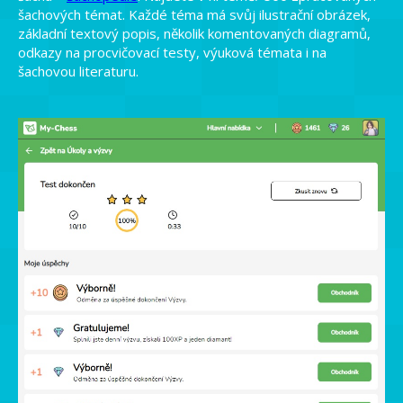
šachových témat. Každé téma má svůj ilustrační obrázek,
základní textový popis, několik komentovaných diagramů,
odkazy na procvičovací testy, výuková témata i na
šachovou literaturu.