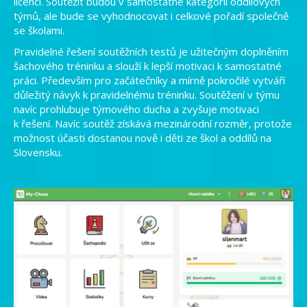
licenci. Soutěžit budou v samostatné kategorii oddílových
týmů, ale bude se vyhodnocovat i celkové pořadí společně
se školami.
Pravidelné řešení soutěžních testů je užitečným doplněním
šachového tréninku a slouží k lepší motivaci k samostatné
práci. Především pro začátečníky a mírně pokročilé vytváří
důležitý návyk k pravidelnému tréninku. Soutěžení v týmu
navíc prohlubuje týmového ducha a zvyšuje motivaci
k řešení. Navíc soutěž získává mezinárodní rozměr, protože
možnost účasti dostanou nově i děti ze škol a oddílů na
Slovensku.