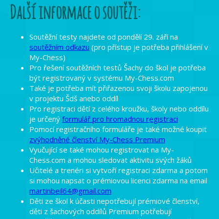
Další informace o soutěži:
Soutěžní testy najdete od pondělí 29. září na
soutěžním odkazu
(pro přístup je potřeba přihlášení v
My-Chess)
Pro řešení soutěžních testů Šachy do škol je potřeba
být registrovaný v systému My-Chess.com
Také je potřeba mít přiřazenou svoji školu zapojenou
v projektu Šdš anebo oddíl
Pro registraci dětí z celého kroužku, školy nebo oddílu
je určený
formulář pro hromadnou registraci
Pomocí registračního formuláře je také možné koupit
zvýhodněné členství My-Chess Premium
Vyučující se také mohou registrovat na My-
Chess.com a mohou sledovat aktivitu svých žáků
Učitelé a trenéri si vytvoří registraci zdarma a potom
si mohou napsat o prémiovou licenci zdarma na email
martinbeil64@gmail.com
Děti ze škol k účasti nepotřebují prémiové členství,
děti z šachových oddílů Premium potřebují