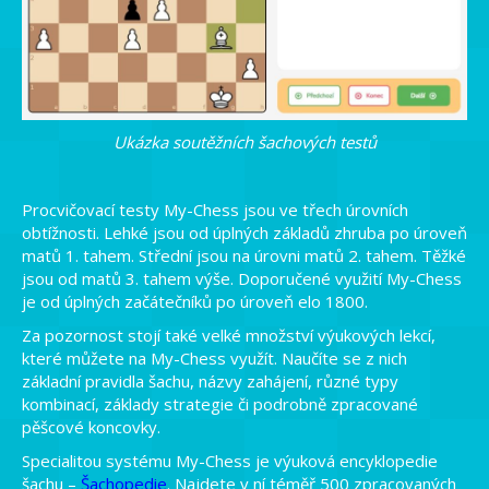
Ukázka soutěžních šachových testů
Procvičovací testy My-Chess jsou ve třech úrovních
obtížnosti. Lehké jsou od úplných základů zhruba po úroveň
matů 1. tahem. Střední jsou na úrovni matů 2. tahem. Těžké
jsou od matů 3. tahem výše. Doporučené využití My-Chess
je od úplných začátečníků po úroveň elo 1800.
Za pozornost stojí také velké množství výukových lekcí,
které můžete na My-Chess využít. Naučíte se z nich
základní pravidla šachu, názvy zahájení, různé typy
kombinací, základy strategie či podrobně zpracované
pěšcové koncovky.
Specialitou systému My-Chess je výuková encyklopedie
šachu –
Šachopedie
. Najdete v ní téměř 500 zpracovaných