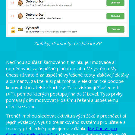
Zlaťáky, diamanty a získávání XP
Nedílnou součástí šachového tréninku je i motivace a
odměňování za úspěšné plnění obsahu. V systému My-
Chess uživatelé za úspěšně vyřešené testy získávají zlaťáky
a diamanty, za které si pak mohou v elektronické podobě
kupovat sběratelské kartičky. Také získávají Zkušenosti
(XP), pomocí kterých postupují na další Level. Tyto prvky
pomáhají děti motivovat k dalšímu řešení a úspěšnému
učení se šachu.
Trenéři mohou sledovat aktivitu svých žáků a procházet si
jejich výsledky. Využití tréninkového systému pro učitele a
trenéry přehledně popisujeme v článku
My-Chess pro
šachové oddíly a kroužky
. V něm se také dozvíte, jak využít