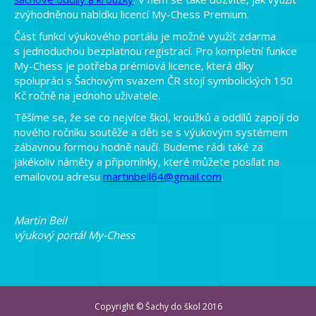
zvýhodněnou nabídku licencí My-Chess Premium.
Část funkcí výukového portálu je možné využít zdarma
s jednoduchou bezplatnou registrací. Pro kompletní funkce
My-Chess je potřeba prémiová licence, která díky
spolupráci s Šachovým svazem ČR stojí symbolických 150
Kč ročně na jednoho uživatele.
Těšíme se, že se co nejvíce škol, kroužků a oddílů zapojí do
nového ročníku soutěže a děti se s výukovým systémem
zábavnou formou hodně naučí. Budeme rádi také za
jakékoliv náměty a připomínky, které můžete posílat na
emailovou adresu
martinbeil64@gmail.com
.
Martin Beil
výukový portál My-Chess
Copyright ©
Šachy do škol
2016